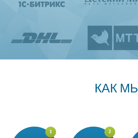
КАК М
1
2